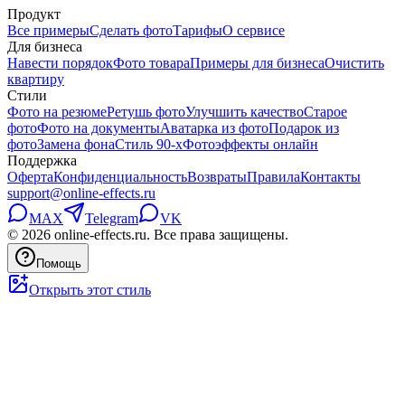
Продукт
Все примеры
Сделать фото
Тарифы
О сервисе
Для бизнеса
Навести порядок
Фото товара
Примеры для бизнеса
Очистить
квартиру
Стили
Фото на резюме
Ретушь фото
Улучшить качество
Старое
фото
Фото на документы
Аватарка из фото
Подарок из
фото
Замена фона
Стиль 90-х
Фотоэффекты онлайн
Поддержка
Оферта
Конфиденциальность
Возвраты
Правила
Контакты
support@online-effects.ru
MAX
Telegram
VK
© 2026 online-effects.ru. Все права защищены.
Помощь
Открыть этот стиль