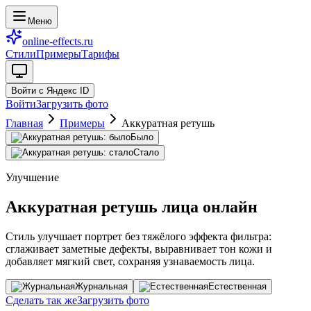
Меню
online-effects.ru
Стили
Примеры
Тарифы
Войти с Яндекс ID
Войти
Загрузить фото
Главная
Примеры
Аккуратная ретушь
Было
Стало
Улучшение
Аккуратная ретушь лица онлайн
Стиль улучшает портрет без тяжёлого эффекта фильтра:
сглаживает заметные дефекты, выравнивает тон кожи и
добавляет мягкий свет, сохраняя узнаваемость лица.
Журнальная
Естественная
Сделать так же
Загрузить фото