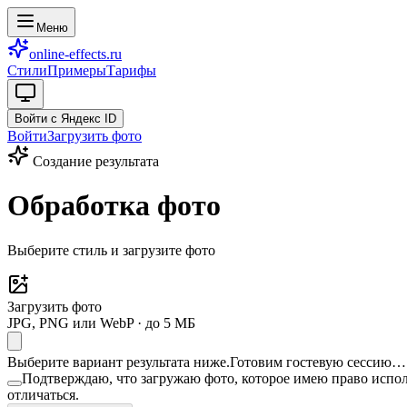
Меню
online-effects.ru
Стили
Примеры
Тарифы
Войти с Яндекс ID
Войти
Загрузить фото
Создание результата
Обработка фото
Выберите стиль и загрузите фото
Загрузить фото
JPG, PNG или WebP · до 5 МБ
Выберите вариант результата ниже.Готовим гостевую сессию…
Подтверждаю, что загружаю фото, которое имею право испол
отличаться.