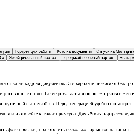
етушь
Портрет для работы
Фото на документы
Отпуск на Мальдив
0-х
Яркий рисованный портрет
Городской неоновый портрет
Аватар
или строгий кадр на документы. Эти варианты помогают быстро
т и рисованные стили. Такие результаты хорошо смотрятся в мес
и шуточный фитнес-образ. Перед генерацией удобно посмотреть
зультата и откройте каталог примеров. Для чётких портретов луч
ить фото профиля, подготовить несколько вариантов для анкеты